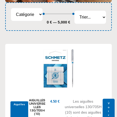
0
€
—
5,000
€
AIGUILLES
Les aiguilles
4.50
€
V
UNIVERSE
Aiguilles
universelles 130/705H
LLES
o
130/705H
i
(10) sont des aiguilles
(10)
r