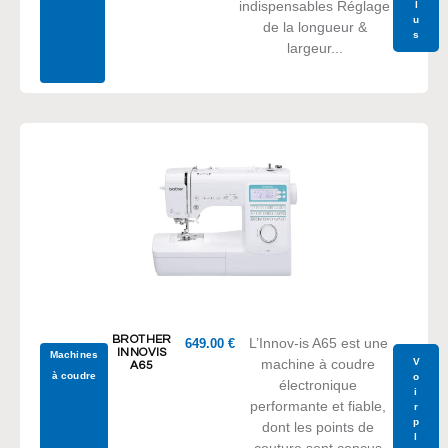
indispensables Réglage
l
u
de la longueur &
s
largeur...
BROTHER
L’Innov-is A65 est une
649.00
€
INNOVIS
Machines
V
machine à coudre
A65
à coudre
o
électronique
i
performante et fiable,
r
p
dont les points de
l