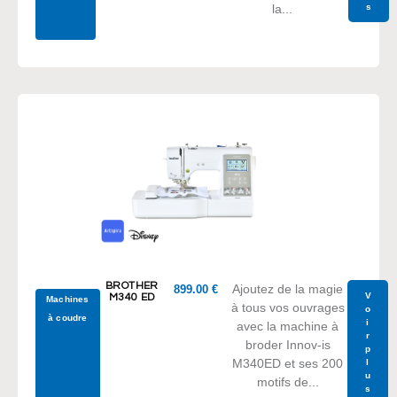
s
la...
BROTHER
Ajoutez de la magie
899.00
€
V
M340 ED
Machines
à tous vos ouvrages
o
à coudre
i
avec la machine à
r
broder Innov-is
p
M340ED et ses 200
l
u
motifs de...
s