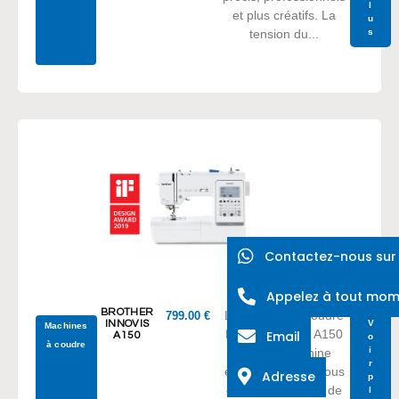
l
et plus créatifs. La
u
s
tension du...
Contactez-nous su
Appelez à tout mo
BROTHER
La machine à coudre
799.00
€
V
INNOVIS
Machines
Brother Innovis A150
Email
A150
o
à coudre
i
est une machine
r
électronique qui vous
Adresse
p
offre la possibilité de
l