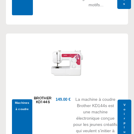
s
motifs...
BROTHER
La machine à coudre
149.00
€
KD144S
Machines
V
Brother KD144s est
à coudre
o
une machine
i
électronique conçue
r
p
pour les jeunes créatifs
l
qui veulent s’initier à
u