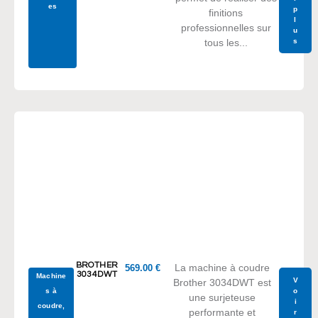
es
p
finitions
l
professionnelles sur
u
s
tous les...
BROTHER
La machine à coudre
569.00
€
3034DWT
Machine
V
Brother 3034DWT est
s à
o
une surjeteuse
i
coudre
,
performante et
r