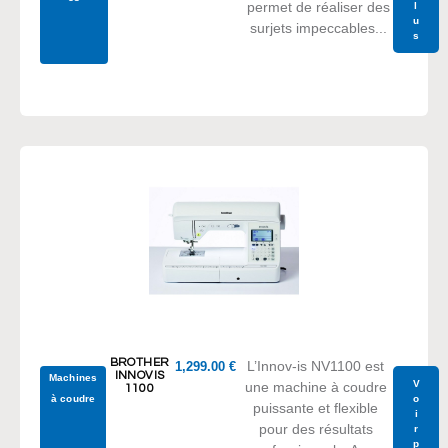
permet de réaliser des
l
u
surjets impeccables...
s
BROTHER
L’Innov-is NV1100 est
1,299.00
€
INNOVIS
Machines
V
une machine à coudre
1100
à coudre
o
puissante et flexible
i
pour des résultats
r
p