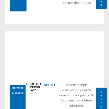
u
réaliser des projets...
s
BROTHER
Molette simple
489.00
€
INNOVIS
Machines
d’utilisation pour la
A16
V
à coudre
sélection des points 16
o
i
fonctions de couture
r
intégrées
p