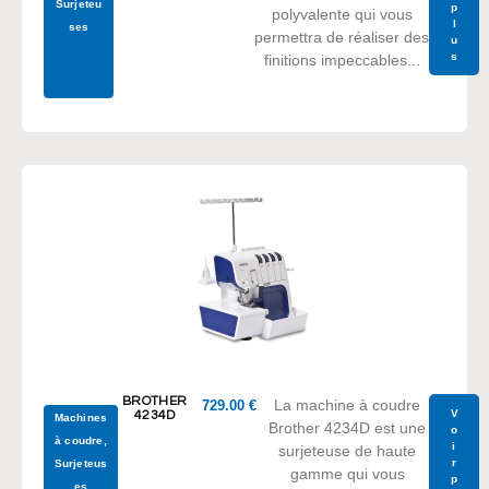
Surjeteu
p
polyvalente qui vous
l
ses
permettra de réaliser des
u
s
finitions impeccables...
BROTHER
La machine à coudre
729.00
€
V
4234D
Machines
Brother 4234D est une
o
à coudre
,
i
surjeteuse de haute
r
Surjeteus
gamme qui vous
p
es