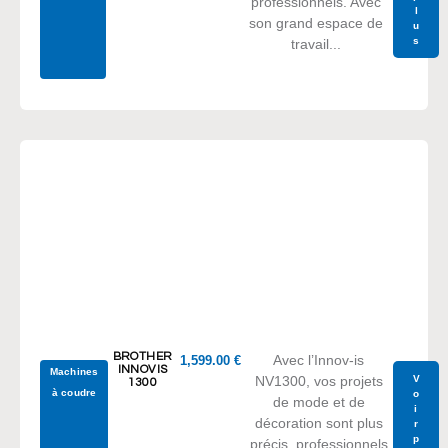
professionnels. Avec
l
son grand espace de
u
s
travail...
BROTHER
Avec l’Innov-is
1,599.00
€
INNOVIS
Machines
V
NV1300, vos projets
1300
à coudre
o
de mode et de
i
décoration sont plus
r
p
précis, professionnels