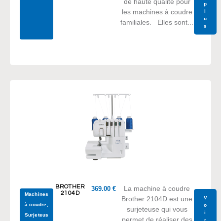
de haute qualité pour
p
les machines à coudre
l
u
familiales. Elles sont...
s
BROTHER
La machine à coudre
369.00
€
2104D
Machines
V
Brother 2104D est une
à coudre
,
o
surjeteuse qui vous
i
Surjeteus
permet de réaliser des
r