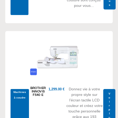
couture sont conçus
u
s
pour vous...
BROTHER
Donnez vie à votre
1,299.00
€
INNOVIS
Machines
V
propre style sur
F540 E
à coudre
o
l’écran tactile LCD
i
couleur et créez votre
r
p
touche personnelle
l
grâce aux 193
u