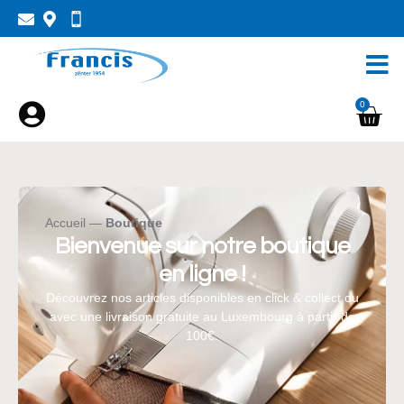
0
Accueil
—
Boutique
Bienvenue sur notre boutique
en ligne !
Découvrez nos articles disponibles en click & collect ou
avec une livraison gratuite au Luxembourg à partir de
100€.