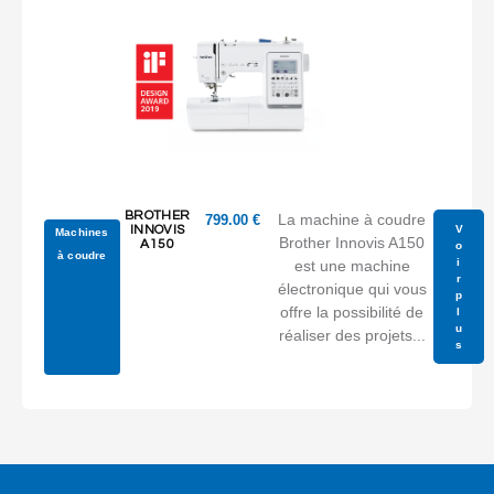
BROTHER
La machine à coudre
799.00
€
V
INNOVIS
Machines
Brother Innovis A150
A150
o
à coudre
i
est une machine
r
électronique qui vous
p
offre la possibilité de
l
u
réaliser des projets...
s