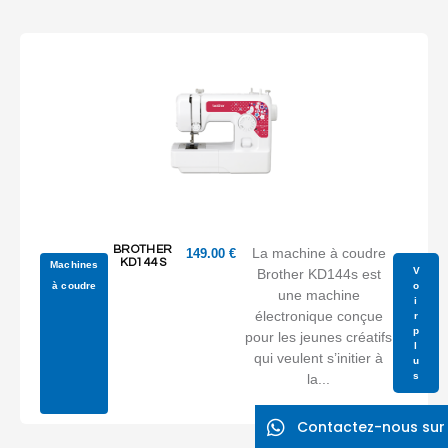
BROTHER
La machine à coudre
149.00
€
KD144S
Machines
V
Brother KD144s est
à coudre
o
une machine
i
électronique conçue
r
p
pour les jeunes créatifs
l
qui veulent s’initier à
u
s
la...
Contactez-nous su