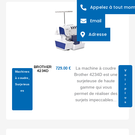
Appelez à tout mo
Email
Adresse
BROTHER
La machine à coudre
729.00
€
V
4234D
Machines
Brother 4234D est une
o
à coudre
,
i
surjeteuse de haute
r
Surjeteus
gamme qui vous
p
es
permet de réaliser des
l
u
surjets impeccables...
s