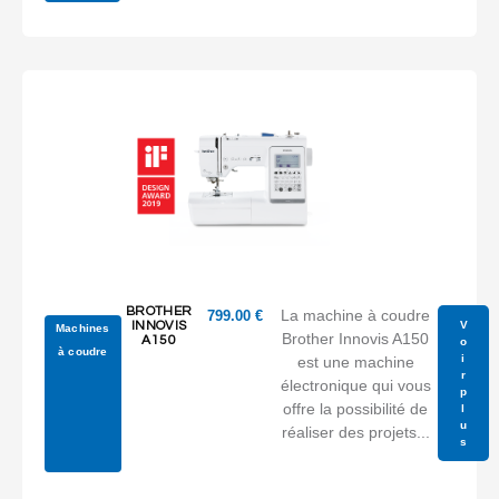
BROTHER
La machine à coudre
799.00
€
V
INNOVIS
Machines
Brother Innovis A150
A150
o
à coudre
i
est une machine
r
électronique qui vous
p
offre la possibilité de
l
u
réaliser des projets...
s