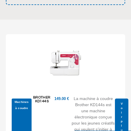
BROTHER
La machine à coudre
149.00
€
KD144S
Machines
V
Brother KD144s est
à coudre
o
une machine
i
électronique conçue
r
p
pour les jeunes créatifs
l
qui veulent s’initier à
u