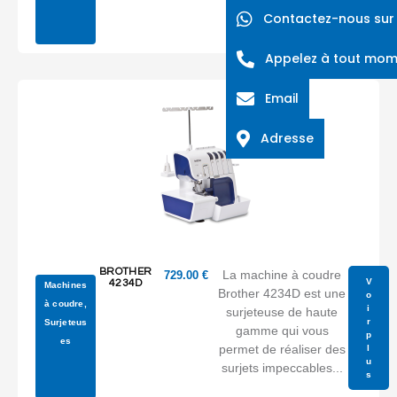
s
la...
Contactez-nous su
Appelez à tout mo
Email
Adresse
BROTHER
La machine à coudre
729.00
€
V
4234D
Machines
Brother 4234D est une
o
à coudre
,
i
surjeteuse de haute
r
Surjeteus
gamme qui vous
p
es
permet de réaliser des
l
u
surjets impeccables...
s