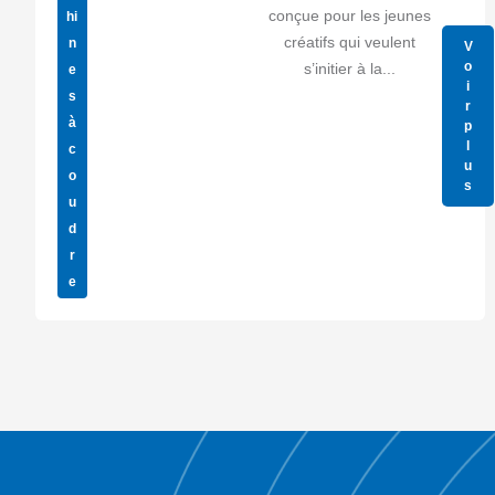
conçue pour les jeunes
hi
créatifs qui veulent
n
V
o
s’initier à la...
e
i
s
r
à
p
l
c
u
o
s
u
d
r
e