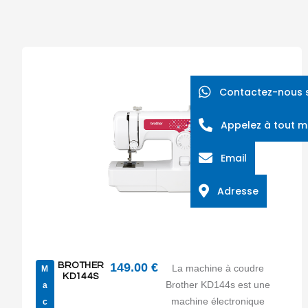
Contactez-nous 
Appelez à tout 
Email
Adresse
BROTHER
149.00
€
La machine à coudre
M
KD144S
Brother KD144s est une
a
machine électronique
c