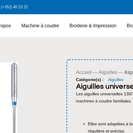
(+352) 40 23 21
ropos
Machine à coudre
Broderie & Impression
Bo
Accueil
—
Aiguilles
—
Aigu
Catégorie(s) :
Aiguilles
Aiguilles univers
Les aiguilles universelles 130
machines à coudre familiales.
Elles sont adaptées à la
régulière et précise.