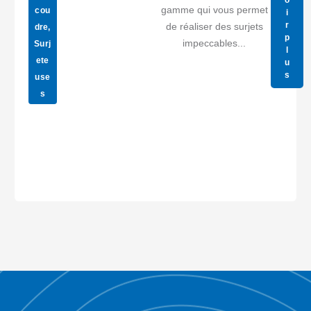
gamme qui vous permet
cou
i
r
de réaliser des surjets
dre
,
p
impeccables...
Surj
l
ete
u
s
use
s