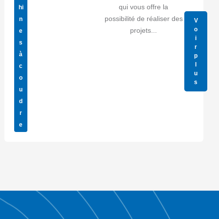
qui vous offre la
hi
possibilité de réaliser des
n
V
o
projets...
e
i
s
r
à
p
l
c
u
o
s
u
d
r
e