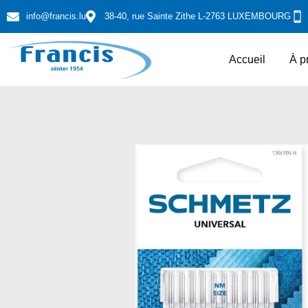
info@francis.lu
38-40, rue Sainte Zithe L-2763 LUXEMBOURG
Accueil
À p