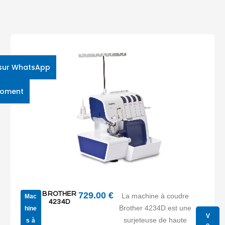
sur WhatsApp
moment
BROTHER
729.00
€
La machine à coudre
Mac
4234D
Brother 4234D est une
hine
V
surjeteuse de haute
s à
o