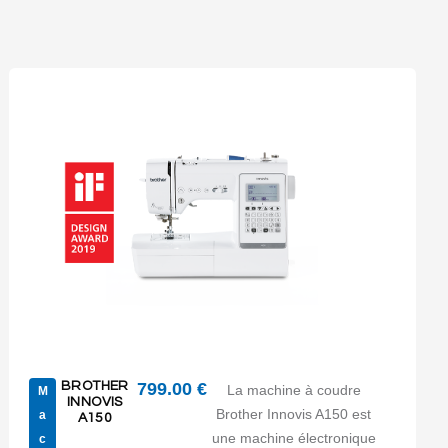
BROTHER
799.00
€
La machine à coudre
M
INNOVIS
Brother Innovis A150 est
a
A150
une machine électronique
c